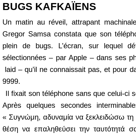
BUGS KAFKAÏENS
Un matin au réveil, attrapant machina
Gregor Samsa constata que son télépho
plein de bugs. L’écran, sur lequel d
sélectionnées – par Apple – dans ses pho
laid – qu’il ne connaissait pas, et pour d
9999
.
Il fixait son téléphone sans que celui-ci s
Après quelques secondes interminable
«
Συγνώ
μ
η
,
αδυνα
μ
ία
να
ξεκλειδώσω
τη
θέση
να
ε
π
αληθεύσει
την
ταυτότητά
σ