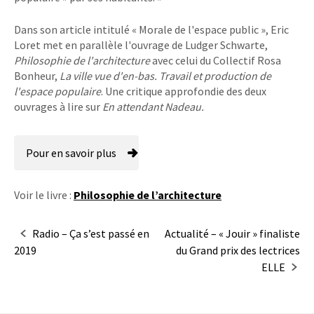
Dans son article intitulé « Morale de l'espace public », Eric
Loret met en parallèle l'ouvrage de Ludger Schwarte,
Philosophie de l'architecture
avec celui du Collectif Rosa
Bonheur,
La ville vue d'en-bas. Travail et production de
l'espace populaire
. Une critique approfondie des deux
ouvrages à lire sur
En attendant Nadeau.
Pour en savoir plus
Voir le livre :
Philosophie de l’architecture
Navigation
Radio – Ça s’est passé en
Actualité – « Jouir » finaliste
2019
du Grand prix des lectrices
dans
ELLE
les
articles