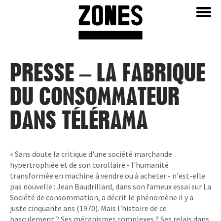
Aller
Home
au
contenu
PRESSE – LA FABRIQUE
DU CONSOMMATEUR
DANS TÉLÉRAMA
« Sans doute la critique d'une société marchande
hypertrophiée et de son corollaire - l'humanité
transformée en machine à vendre ou à acheter - n'est-elle
pas nouvelle : Jean Baudrillard, dans son fameux essai sur La
Société de consommation, a décrit le phénomène il y a
juste cinquante ans (1970). Mais l'histoire de ce
basculement ? Ses mécanismes complexes ? Ses relais dans