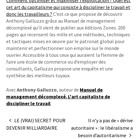
Comment optimiser et maximiser l’exploitation ? Quel est
cet art du capitalisme qui consiste à discipliner le travail et
donc les travailleurs ?
C’est ce que propose de découvrir
Anthony Galluzzo grâce au Manuel de management
décomplexé qu’il vient de publier aux éditions Zones. 200
pages qui recensent les mille et une méthodes, techniques
et tactiques mises en œuvre par le patronat global pour
maintenir et perfectionner son emprise sur le monde
ouvrier. Accessible à tous ceux qui auraient la flemme de
faire une école de commerce ou d’employer des
consultants, Galluzzo propose une enquête et une
synthèse des meilleurs tuyaux.
Avec
Anthony Galluzzo
, auteur de
Manuel de
management décomplexé. L'art capitaliste de
discipliner le travail
.
Navigation
LE (VRAI) SECRET POUR
Il n’y a pas de « dérive
DEVENIR MILLIARDAIRE
autoritaire » : le libéralisme a
dans
besoin d’autoritarisme