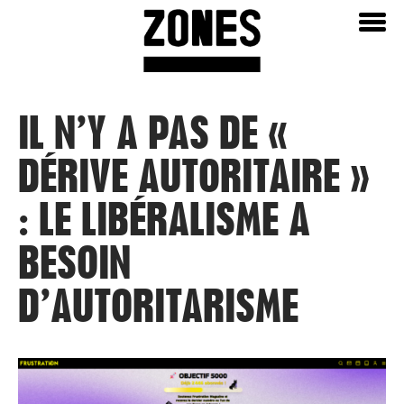
Aller
Home
au
contenu
IL N’Y A PAS DE «
DÉRIVE AUTORITAIRE »
: LE LIBÉRALISME A
BESOIN
D’AUTORITARISME