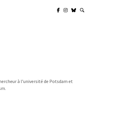
Ouvrir
la
barre
de
recherche
chercheur à l’université de Potsdam et
sm.