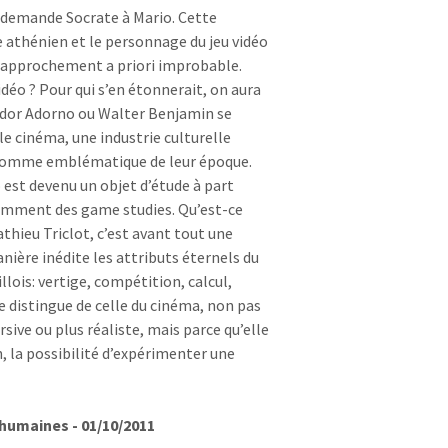
», demande Socrate à Mario. Cette
 athénien et le personnage du jeu vidéo
 rapprochement a priori improbable.
idéo ? Pour qui s’en étonnerait, on aura
odor Adorno ou Walter Benjamin se
e cinéma, une industrie culturelle
 comme emblématique de leur époque.
o est devenu un objet d’étude à part
tamment des game studies. Qu’est-ce
athieu Triclot, c’est avant tout une
nière inédite les attributs éternels du
illois: vertige, compétition, calcul,
 distingue de celle du cinéma, non pas
sive ou plus réaliste, mais parce qu’elle
, la possibilité d’expérimenter une
 humaines - 01/10/2011