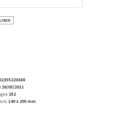
 LYBER
82355220388
n
26/05/2011
ages
252
ions
140 x 205 mm