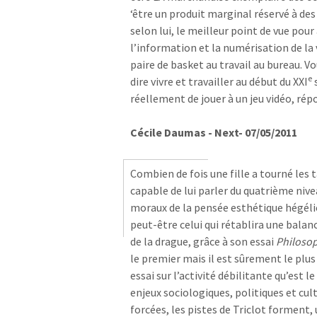
‘être un produit marginal réservé à des 
selon lui, le meilleur point de vue po
l’information et la numérisation de la 
paire de basket au travail au bureau. Vo
e
dire vivre et travailler au début du XXI
s
réellement de jouer à un jeu vidéo, rép
Cécile Daumas - Next- 07/05/2011
Combien de fois une fille a tourné les
capable de lui parler du quatrième nive
moraux de la pensée esthétique hégéli
peut-être celui qui rétablira une balan
de la drague, grâce à son essai
Philosop
le premier mais il est sûrement le plus
essai sur l’activité débilitante qu’est l
enjeux sociologiques, politiques et cu
forcées, les pistes de Triclot forment,