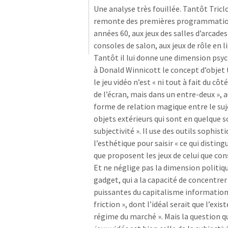
Une analyse très fouillée. Tantôt Triclo
remonte des premières programmations
années 60, aux jeux des salles d’arcades
consoles de salon, aux jeux de rôle en l
Tantôt il lui donne une dimension psyc
à Donald Winnicott le concept d’objet
le jeu vidéo n’est « ni tout à fait du côt
de l’écran, mais dans un entre-deux », a
forme de relation magique entre le suje
objets extérieurs qui sont en quelque s
subjectivité ». Il use des outils sophist
l’esthétique pour saisir « ce qui disti
que proposent les jeux de celui que con
Et ne néglige pas la dimension politiqu
gadget, qui a la capacité de concentrer 
puissantes du capitalisme informationn
friction », dont l’idéal serait que l’exi
régime du marché ». Mais la question q