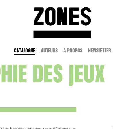
Aller
au
Home
contenu
CATALOGUE
AUTEURS
À PROPOS
NEWSLETTER
HIE DES JEUX
ez les bonnes touches, vous déplacez la