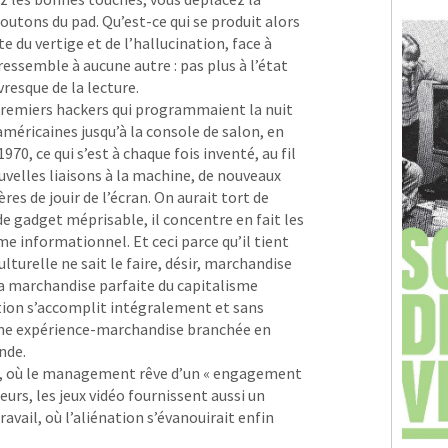
outons du pad. Qu’est-ce qui se produit alors
ite du vertige et de l’hallucination, face à
ressemble à aucune autre : pas plus à l’état
vresque de la lecture.
s premiers hackers qui programmaient la nuit
américaines jusqu’à la console de salon, en
970, ce qui s’est à chaque fois inventé, au fil
ouvelles liaisons à la machine, de nouveaux
es de jouir de l’écran. On aurait tort de
de gadget méprisable, il concentre en fait les
me informationnel. Et ceci parce qu’il tient
urelle ne sait le faire, désir, marchandise
la marchandise parfaite du capitalisme
ion s’accomplit intégralement et sans
 une expérience-marchandise branchée en
nde.
e », où le management rêve d’un « engagement
eurs, les jeux vidéo fournissent aussi un
vail, où l’aliénation s’évanouirait enfin