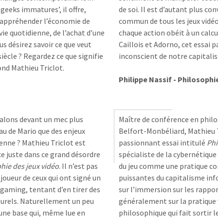
geeks immatures’, il offre,
de soi. Il est d’autant plus co
ur appréhender l’économie de
commun de tous les jeux vidéo 
vie quotidienne, de l’achat d’une
chaque action obéit à un calc
us désirez savoir ce que veut
Caillois et Adorno, cet essai p
iècle ? Regardez ce que signifie
inconscient de notre capitalis
ond Mathieu Triclot.
Philippe Nassif - Philosophi
 talons devant un mec plus
Maître de conférence en philo
au de Mario que des enjeux
Belfort-Monbéliard, Mathieu T
enne ? Mathieu Triclot est
passionnant essai intitulé
Phi
ce juste dans ce grand désordre
spécialiste de la cybernétique 
hie des jeux vidéo
. Il n’est pas
du jeu comme une pratique con
 joueur de ceux qui ont signé un
puissantes du capitalisme inf
e gaming, tentant d’en tirer des
sur l’immersion sur les rapport
lturels. Naturellement un peu
généralement sur la pratique 
 une base qui, même lue en
philosophique qui fait sortir l