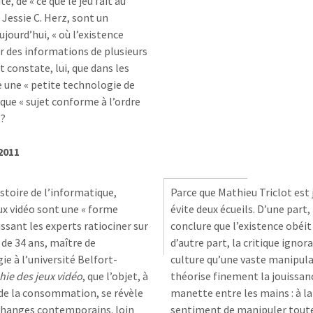
té, de « ce que le jeu fait au
t Jessie C. Herz, sont un
ujourd’hui, « où l’existence
er des informations de plusieurs
 constate, lui, que dans les
re une « petite technologie de
 que « sujet conforme à l’ordre
 ?
2011
istoire de l’informatique,
Parce que Mathieu Triclot est 
eux vidéo sont une « forme
évite deux écueils. D’une part
issant les experts ratiociner sur
conclure que l’existence obé
 de 34 ans, maître de
d’autre part, la critique igno
ie à l’université Belfort-
culture qu’une vaste manipula
hie des jeux vidéo
, que l’objet, à
théorise finement la jouissance
t de la consommation, se révèle
manette entre les mains : à la 
changes contemporains. loin
sentiment de manipuler toutes