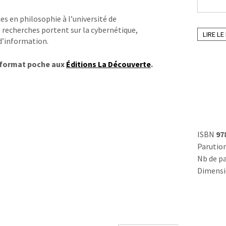
s en philosophie à l’université de
 recherches portent sur la cybernétique,
LIRE LE
 d’information.
u format poche aux
Éditions La Découverte
.
ISBN
97
Parutio
Nb de p
Dimens