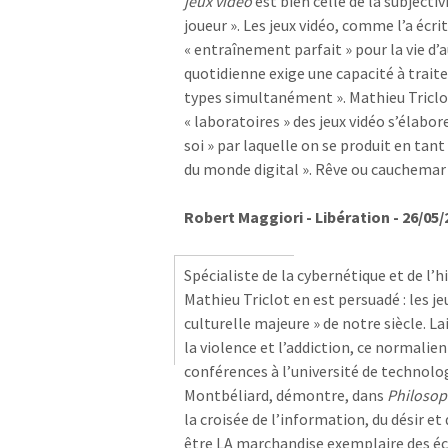
jeux vidéo
est bien celle de la subjectivi
joueur ». Les jeux vidéo, comme l’a écri
« entraînement parfait » pour la vie d’a
quotidienne exige une capacité à trait
types simultanément ». Mathieu Triclot
« laboratoires » des jeux vidéo s’élabo
soi » par laquelle on se produit en tant
du monde digital ». Rêve ou cauchemar
Robert Maggiori - Libération - 26/05/
Spécialiste de la cybernétique et de l’h
Mathieu Triclot en est persuadé : les j
culturelle majeure » de notre siècle. La
la violence et l’addiction, ce normalien
conférences à l’université de technolog
Montbéliard, démontre, dans
Philosop
la croisée de l’information, du désir e
être LA marchandise exemplaire des é