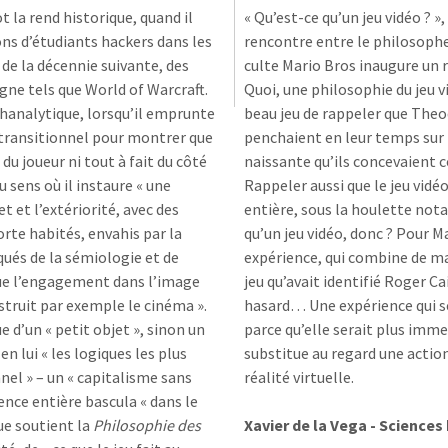
t la rend historique, quand il
« Qu’est-ce qu’un jeu vidéo ? 
 d’étudiants hackers dans les
rencontre entre le philosophe
 de la décennie suivante, des
culte Mario Bros inaugure un
igne tels que World of Warcraft.
Quoi, une philosophie du jeu v
hanalytique, lorsqu’il emprunte
beau jeu de rappeler que The
 transitionnel pour montrer que
penchaient en leur temps sur l
é du joueur ni tout à fait du côté
naissante qu’ils concevaient
u sens où il instaure « une
Rappeler aussi que le jeu vidé
t et l’extériorité, avec des
entière, sous la houlette no
orte habités, envahis par la
qu’un jeu vidéo, donc ? Pour M
iqués de la sémiologie et de
expérience, qui combine de ma
ngue l’engagement dans l’image
jeu qu’avait identifié Roger Ca
struit par exemple le cinéma ».
hasard… Une expérience qui se
e d’un « petit objet », sinon un
parce qu’elle serait plus immer
en lui « les logiques les plus
substitue au regard une action
el » – un « capitalisme sans
réalité virtuelle.
stence entière bascula « dans le
ue soutient la
Philosophie des
Xavier de la Vega - Sciences