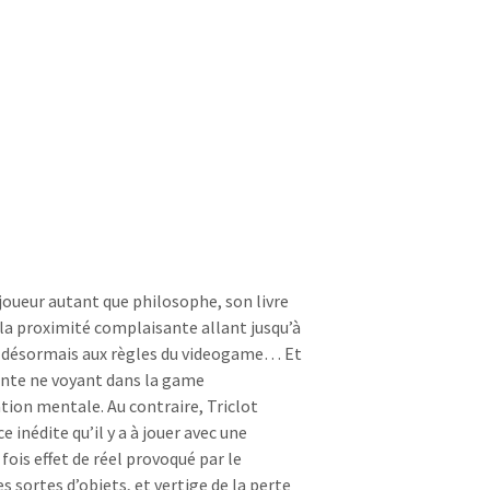
joueur autant que philosophe, son livre
, la proximité complaisante allant jusqu’à
it désormais aux règles du videogame… Et
rante ne voyant dans la game
tion mentale. Au contraire, Triclot
 inédite qu’il y a à jouer avec une
fois effet de réel provoqué par le
 sortes d’objets, et vertige de la perte